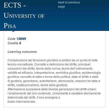
back to previous
ECTS
-
page
University of
Juridical and political Theories and Human
Pisa
Rights
Code
138NN
Credits
6
Learning outcomes
Comprensione del fenomeno giuridico e politico da un punto di vista
teorico-concettuale. Concetto e definizione del diritto, principali
concezioni del diritto, teoria della norma, teoria dell’ordinamento,
validità ed efficacia, interpretazione, semiotica giuridica, epistemologia
giuridica; concetto di stato e forme della politica, stato di diritto e stato
di giustizia, garantismo, autoritarismo, democrazia, relazioni fra stato e
diritto, costituzionalismo, teorie della giustizia.
Affermazione successiva delle diverse generazioni dei diritti umani;
l’ampliamento del loro contenuto. Universalità e carattere storicamente
determinato dei diritti. Il loro emergere a
livello internazionale.