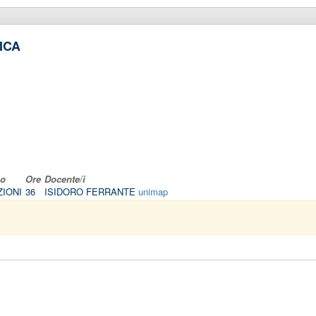
ICA
po
Ore
Docente/i
ZIONI
36
ISIDORO FERRANTE
unimap