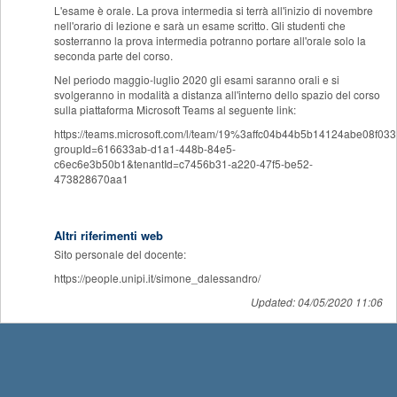
L'esame è orale. La prova intermedia si terrà all'inizio di novembre
nell'orario di lezione e sarà un esame scritto. Gli studenti che
sosterranno la prova intermedia potranno portare all'orale solo la
seconda parte del corso.
Nel periodo maggio-luglio 2020 gli esami saranno orali e si
svolgeranno in modalità a distanza all'interno dello spazio del corso
sulla piattaforma Microsoft Teams al seguente link:
https://teams.microsoft.com/l/team/19%3affc04b44b5b14124abe08f03
groupId=616633ab-d1a1-448b-84e5-
c6ec6e3b50b1&tenantId=c7456b31-a220-47f5-be52-
473828670aa1
Altri riferimenti web
Sito personale del docente:
https://people.unipi.it/simone_dalessandro/
Updated: 04/05/2020 11:06