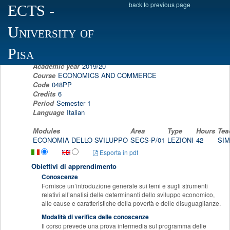
back to previous page
ECTS
-
Scheda programma d'esame
University of
DEVELOPMENT ECONOMIC
SIMONE D'ALESSANDRO
Pisa
Academic year
2019/20
Course
ECONOMICS AND COMMERCE
Code
048PP
Credits
6
Period
Semester 1
Language
Italian
Modules
Area
Type
Hours
Tea
ECONOMIA DELLO SVILUPPO
SECS-P/01
LEZIONI
42
SI
Esporta in pdf
Obiettivi di apprendimento
Conoscenze
Fornisce un’introduzione generale sui temi e sugli strumenti
relativi all’analisi delle determinanti dello sviluppo economico,
alle cause e caratteristiche della povertà e delle disuguaglianze.
Modalità di verifica delle conoscenze
Il corso prevede una prova intermedia sul programma delle