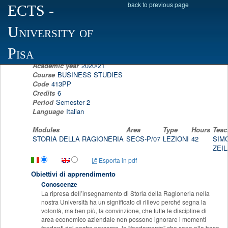
back to previous page
ECTS
-
Scheda programma d'esame
University of
ACCOUNTING HISTORY
SIMONE LAZZINI
Pisa
Academic year
2020/21
Course
BUSINESS STUDIES
Code
413PP
Credits
6
Period
Semester 2
Language
Italian
Modules
Area
Type
Hours
Teac
STORIA DELLA RAGIONERIA
SECS-P/07
LEZIONI
42
SIM
ZEIL
Esporta in pdf
Obiettivi di apprendimento
Conoscenze
La ripresa dell’insegnamento di Storia della Ragioneria nella
nostra Università ha un significato di rilievo perché segna la
volontà, ma ben più, la convinzione, che tutte le discipline di
area economico aziendale non possono ignorare i momenti
fondanti del nostro percorso, le “fondamenta” che sono alla base