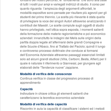
di tutti i nostri pur ampi e variegati indirizzi di studio. Il corso per
quanto riguarda l’ampiezza degli argomenti affrontati, le
modalità espositive sono pensate per risultare più agevoli per gli
studenti del primo triennio. La scelta più rilevante è stata quella
di privilegiare la voce dei singoli Autori attraverso analizzando il
contributi dei Maestri. Le scelte compiute sugli oggetti di studio
hanno privilegiato, nell’ottica sopra esposta, i momenti salienti
della formazione delle materie ragionieristiche e poi economico
aziendali: innanzitutto le indagini del Melis sulle origini della
partita doppia legate all’affermarsi delle grandi Compagnie e
delle Scuole d’Abaco, fino al Trattato del Paciolo; quindi il lungo
e controverso processo dottrinale che conduce al formarsi
dell’Economia Aziendale attraverso passaggi essenziali limitati
solo ad alcuni grandi studiosi (Villa, Cerboni, Besta, Alfieri) per il
quale è naturale il riferimento a Giannessi, per giungere agli
elaborati delle “Tendenze nuove” zappiane.
Modalità di verifica delle conoscenze
Continua verifica in classe del progressivo processo di
apprendimento
Capacità
Indivudare in chiave critica gli elementi salienti che
caratterizzano la teoretica economico aziendale
Modalità di verifica delle capacità
Riscontro in aula la capacità di classificare i sistemi ed i metodi