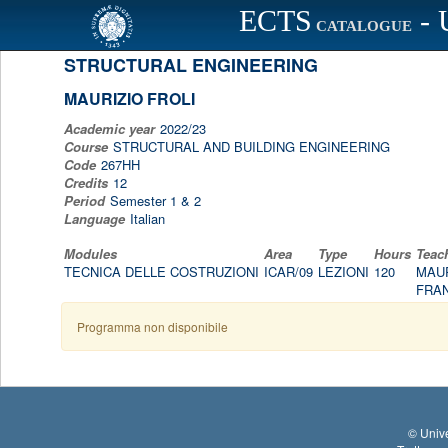
ECTS
- 
Scheda programma d'esame
CATALOGUE
STRUCTURAL ENGINEERING
MAURIZIO FROLI
Academic year
2022/23
Course
STRUCTURAL AND BUILDING ENGINEERING
Code
267HH
Credits
12
Period
Semester 1 & 2
Language
Italian
Modules
Area
Type
Hours
Teach
TECNICA DELLE COSTRUZIONI
ICAR/09
LEZIONI
120
MAUR
FRA
Programma non disponibile
©
Unive