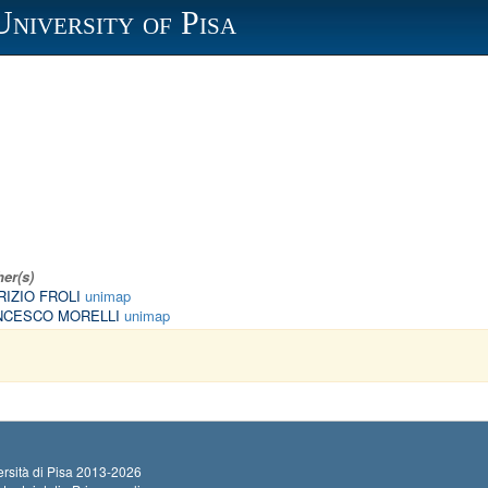
University of Pisa
er(s)
IZIO FROLI
unimap
NCESCO MORELLI
unimap
rsità di Pisa
2013-2026