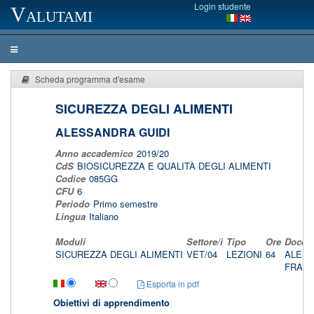
Login studente
Valutami
Scheda programma d'esame
SICUREZZA DEGLI ALIMENTI
ALESSANDRA GUIDI
Anno accademico
2019/20
CdS
BIOSICUREZZA E QUALITÀ DEGLI ALIMENTI
Codice
085GG
CFU
6
Periodo
Primo semestre
Lingua
Italiano
Moduli
Settore/i
Tipo
Ore
Docent
SICUREZZA DEGLI ALIMENTI
VET/04
LEZIONI
64
ALESS
FRAN
Esporta in pdf
Obiettivi di apprendimento