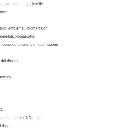
li agenti biologici infettivi
ione
ioni ambientali, biomarcatori
mbientali, biomarcatori
ni secondo la catena di trasmissione
 del rischio
 rischio
i
O:
ccettabile, ruota di Deming
 rischio