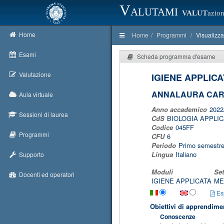
Valutami
VALUT
azion
Home
Home
Programmi
Visualizz
Esami
Scheda programma d'esame
Valutazione
IGIENE APPLICA
ANNALAURA CAR
Aula virtuale
Anno accademico
2022
Sessioni di laurea
CdS
BIOLOGIA APPLIC
Codice
045FF
Programmi
CFU
6
Periodo
Primo semestr
Lingua
Italiano
Supporto
Moduli
Set
Docenti ed operatori
IGIENE APPLICATA
ME
Esp
Obiettivi di apprendime
Conoscenze