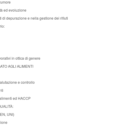
 rumore
ità ed evoluzione
i di depurazione e nella gestione dei rifiuti
rio:
orativi in ottica di genere
GATO AGLI ALIMENTI
valutazione e controllo
ti
i alimenti ed HACCP
UALITÀ:
CEN, UNI)
zione