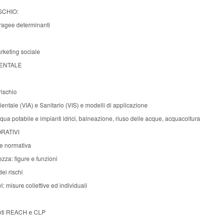
SCHIO:
tragee determinanti
rketing sociale
IENTALE
rischio
entale (VIA) e Sanitario (VIS) e modelli di applicazione
ua potabile e impianti idrici, balneazione, riuso delle acque, acquacoltura
ORATIVI
e normativa
zza: figure e funzioni
ei rischi
vi: misure collettive ed individuali
enti REACH e CLP