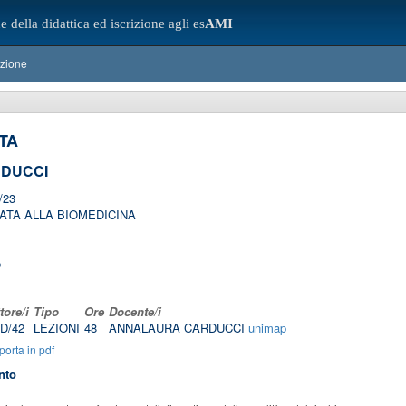
e della didattica ed iscrizione agli es
AMI
azione
TA
DUCCI
/23
ATA ALLA BIOMEDICINA
e
tore/i
Tipo
Ore
Docente/i
D/42
LEZIONI
48
ANNALAURA CARDUCCI
unimap
orta in pdf
nto