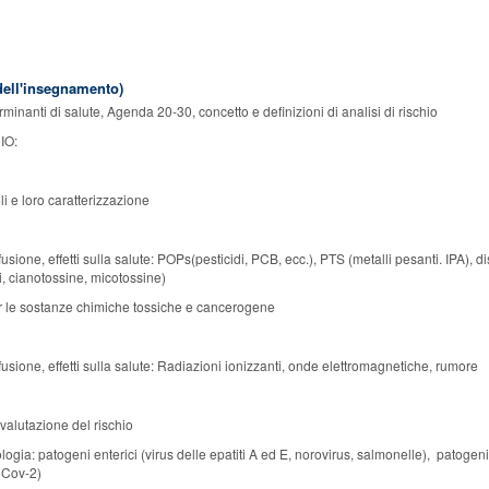
ell'insegnamento)
inanti di salute, Agenda 20-30, concetto e definizioni di analisi di rischio
IO:
li e loro caratterizzazione
fusione, effetti sulla salute: POPs(pesticidi, PCB, ecc.), PTS (metalli pesanti. IPA), dis
i, cianotossine, micotossine)
r le sostanze chimiche tossiche e cancerogene
ffusione, effetti sulla salute: Radiazioni ionizzanti, onde elettromagnetiche, rumore
 valutazione del rischio
ogia: patogeni enterici (virus delle epatiti A ed E, norovirus, salmonelle), patogeni re
 Cov-2)