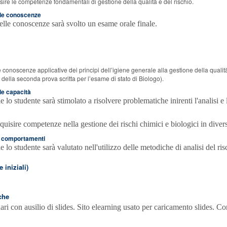
sire le competenze fondamentali di gestione della qualità e del rischio.
elle conoscenze
elle conoscenze sarà svolto un esame orale finale.
 conoscenze applicative dei principi dell’igiene generale alla gestione della qualità
 della seconda prova scritta per l’esame di stato di Biologo).
lle capacità
 lo studente sarà stimolato a risolvere problematiche inirenti l'analisi e 
uisire competenze nella gestione dei rischi chimici e biologici in diversi
ei comportamenti
 lo studente sarà valutato nell'utilizzo delle metodiche di analisi del ris
 iniziali)
che
ari con ausilio di slides. Sito elearning usato per caricamento slides. 