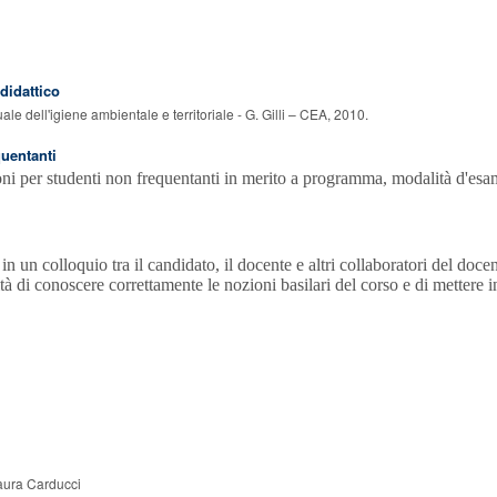
 didattico
le dell'igiene ambientale e territoriale - G. Gilli – CEA, 2010.
quentanti
ni per studenti non frequentanti in merito a programma, modalità d'esam
in un colloquio tra il candidato, il docente e altri collaboratori del doce
tà di conoscere correttamente le nozioni basilari del corso e di mettere 
aura Carducci