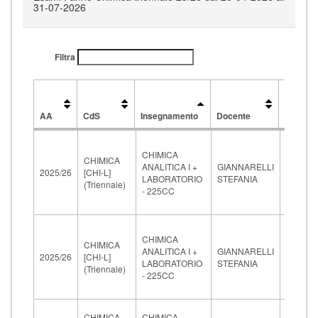
31-07-2026
Filtra
Data
e
AA
CdS
Insegnamento
Docente
ora
AA
CdS
Insegnamento
Docente
Data
e
CHIMICA
29-
ora
CHIMICA
ANALITICA I +
GIANNARELLI
06-
2025/26
[CHI-L]
LABORATORIO
STEFANIA
2026
(Triennale)
- 225CC
09:30
CHIMICA
20-
CHIMICA
ANALITICA I +
GIANNARELLI
07-
2025/26
[CHI-L]
LABORATORIO
STEFANIA
2026
(Triennale)
- 225CC
08:00
15-
CHIMICA
CHIMICA