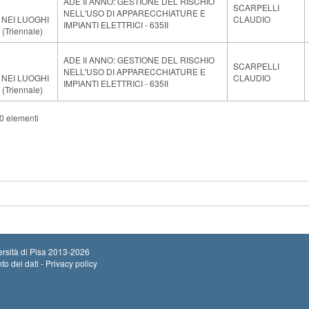
ADE II ANNO: GESTIONE DEL RISCHIO
SCARPELLI
NELL'USO DI APPARECCHIATURE E
 NEI LUOGHI
CLAUDIO
IMPIANTI ELETTRICI - 635II
(Triennale)
ADE II ANNO: GESTIONE DEL RISCHIO
SCARPELLI
NELL'USO DI APPARECCHIATURE E
 NEI LUOGHI
CLAUDIO
IMPIANTI ELETTRICI - 635II
(Triennale)
80 elementi
rsità di Pisa
2013-2026
to dei dati - Privacy policy