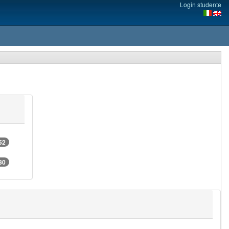
Login studente
52
80