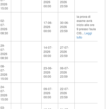
2026
2026
2026
00:00
23:59
15:00
la prova di
02-
esame avrà
17-06-
30-06-
07-
inizio alle ore
2026
2026
2026
9 presso l'aula
00:00
23:59
08:30
CIS...
Leggi
tutto
29-
14-07-
27-07-
07-
2026
2026
2026
00:00
23:59
08:30
08-
23-06-
06-07-
07-
2026
2026
2026
00:00
23:59
15:00
24-
09-07-
22-07-
07-
2026
2026
2026
00:00
23:59
15:00
03-