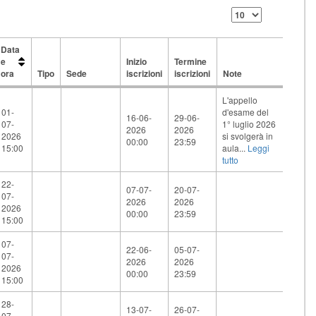
Data
e
Inizio
Termine
ora
Tipo
Sede
iscrizioni
iscrizioni
Note
Data
Tipo
Sede
Inizio
Termine
Note
L'appello
e
iscrizioni
iscrizioni
01-
d'esame del
ora
16-06-
29-06-
07-
1° luglio 2026
2026
2026
2026
si svolgerà in
00:00
23:59
15:00
aula...
Leggi
tutto
22-
07-07-
20-07-
07-
2026
2026
2026
00:00
23:59
15:00
07-
22-06-
05-07-
07-
2026
2026
2026
00:00
23:59
15:00
28-
13-07-
26-07-
07-