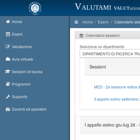
Valutami
VALUT
azion
Home
Home
Esami
Calendario ses
Esami
Calendario sessioni
Valutazione
Seleziona un dipartimento
DIPARTIMENTO DI RICERCA TR
Aula virtuale
Sessioni
Sessioni di laurea
Programmi
MED - 2a sessione estiva 
Supporto
II appello estivo settembr
Docenti ed operatori
I appello estivo giu-lug 26