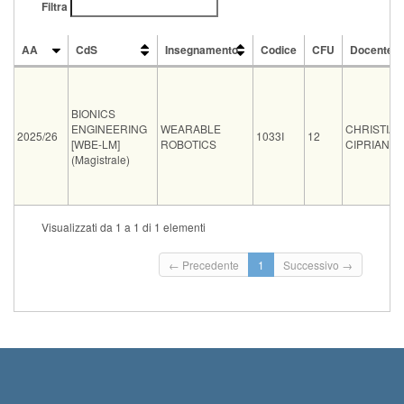
Filtra
AA
CdS
Insegnamento
Codice
CFU
Docente
AA
CdS
Insegnamento
Codice
CFU
Docente
BIONICS
ENGINEERING
WEARABLE
CHRISTIAN
2025/26
1033I
12
[WBE-LM]
ROBOTICS
CIPRIANI
(Magistrale)
Tipo
Data e ora
Sede
Note
Iscritti
Vecchio ord.
Iscrizioni
Visualizzati da 1 a 1 di 1 elementi
Inizio iscrizioni: 
orale
07-09-2026 14:00
SSSUP
0
Termine iscrizioni
← Precedente
1
Successivo →
Inizio iscrizioni: 
orale
18-09-2026 08:30
SSSUP
0
Termine iscrizioni