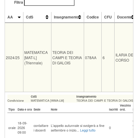
Filtra
AA
CdS
Insegnamento
Codice
CFU
Docente
AA
CdS
Insegnamento
Codice
CFU
Docente
MATEMATICA
TEORIA DEI
ILARIA DEL
2024/25
[MAT-L]
CAMPI E TEORIA
078AA
6
CORSO
(Triennale)
DI GALOIS
CdS
Insegnamento
Condivisione
MATEMATICA [WMA-LM]
TEORIA DEI CAMPI E TEORIA DI GALOIS
Vecchio
Tipo
Data e ora
Sede
Note
Iscritti
ord.
Isc
Iniz
01-
18-09-
contattare
L'appello autunnale si svolgerà a fine
00:
orale
2026
0
i docenti
settembre o inizio...
Leggi tutto
Ter
09:00
17-