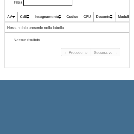
Filtra
AA
CdS
Insegnamento
Codice
CFU
Docente
Moduli
AA
CdS
Insegnamento
Codice
CFU
Docente
Moduli
Nessun dato presente nella tabella
Nessun risultato
← Precedente
Successivo →