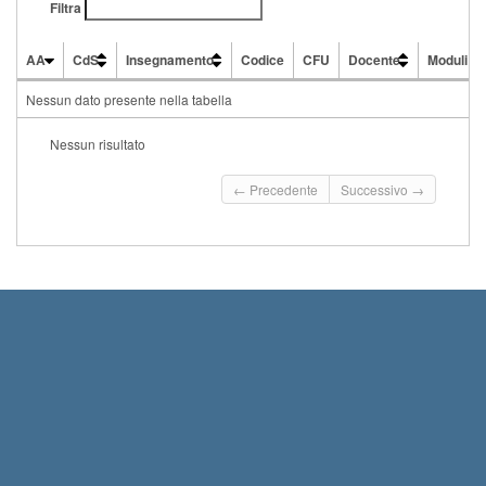
Filtra
AA
CdS
Insegnamento
Codice
CFU
Docente
Moduli
AA
CdS
Insegnamento
Codice
CFU
Docente
Moduli
Nessun dato presente nella tabella
Nessun risultato
← Precedente
Successivo →