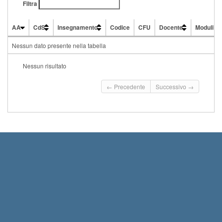
Filtra
AA
CdS
Insegnamento
Codice
CFU
Docente
Moduli
AA
CdS
Insegnamento
Codice
CFU
Docente
Moduli
Nessun dato presente nella tabella
Nessun risultato
← Precedente
Successivo →