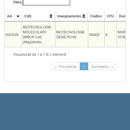
Filtra
AA
CdS
Insegnamento
Codice
CFU
Docen
AA
CdS
Insegnamento
Codice
CFU
Docen
BIOTECNOLOGIE
MOLECOLARI
BIOTECNOLOGIE
MARIA
2025/26
364EE
6
[WBOR-LM]
GENETICHE
VITIEL
(Magistrale)
CdS
Insegnamen
Visualizzati da 1 a 1 di 1 elementi
Condivisione
BIOTECNOLOGIE MOLECOLARI [WBO-LM]
BIOTECNOLO
Tipo
Data e ora
Sede
Note
Iscritti
Vecchio ord.
Iscrizioni
← Precedente
1
Successivo →
Inizio iscri
orale
09-09-2026 10:00
Polo Nobili
0
Termine isc