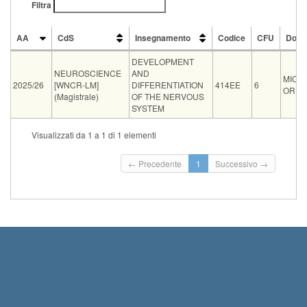
Filtra
AA
CdS
Insegnamento
Codice
CFU
Doce
AA
CdS
Insegnamento
Codice
CFU
Doce
DEVELOPMENT
NEUROSCIENCE
AND
MICH
2025/26
[WNCR-LM]
DIFFERENTIATION
414EE
6
ORI
(Magistrale)
OF THE NERVOUS
SYSTEM
Vecchio
Visualizzati da 1 a 1 di 1 elementi
Tipo
Data e ora
Sede
Note
Iscritti
ord.
Iscr
Ini
11-09-2026
unit of cellular and developmental
← Precedente
1
Successivo →
orale
0
Ter
15:00
biology
23:
Ini
Ter
12-11-2026
Unit of Cellular and developmental
orale
0
23:
10:00
Biology
Rise
geni