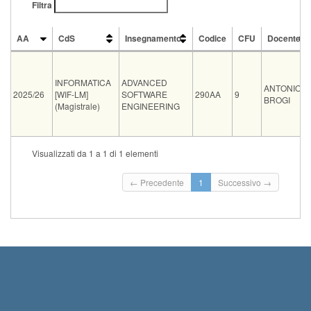
Filtra
AA
CdS
Insegnamento
Codice
CFU
Docente
AA
CdS
Insegnamento
Codice
CFU
Docente
INFORMATICA
ADVANCED
ANTONIO
2025/26
[WIF-LM]
SOFTWARE
290AA
9
BROGI
(Magistrale)
ENGINEERING
CdS
Insegnamento
Visualizzati da 1 a 1 di 1 elementi
Condivisione
CYBERSECURITY [WCY-LM]
ADVANCED SOFTWAR
Condivisione
INFORMATICA E NETWORKING [WTW-LM]
ADVANCED SOFTWAR
Tipo
Data e ora
Sede
Note
Iscritti
Vecchio ord.
Iscrizioni
← Precedente
1
Successivo →
Inizio iscrizioni: 
04-09-2026 09:00
FIB C
1
Termine iscrizioni