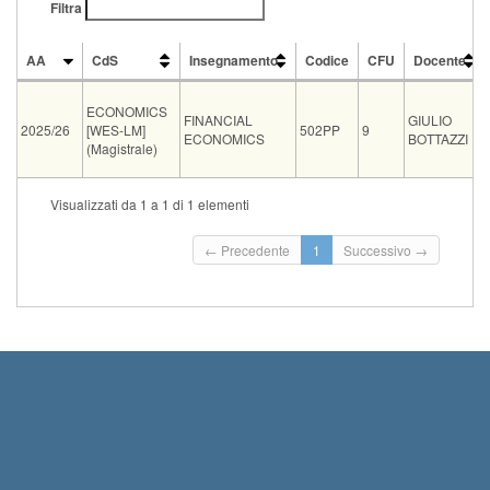
Filtra
AA
CdS
Insegnamento
Codice
CFU
Docente
AA
CdS
Insegnamento
Codice
CFU
Docente
ECONOMICS
FINANCIAL
GIULIO
2025/26
[WES-LM]
502PP
9
ECONOMICS
BOTTAZZI
(Magistrale)
Tipo
Data e ora
Sede
Note
Iscritti
Vecchio ord.
Iscrizioni
Visualizzati da 1 a 1 di 1 elementi
Inizio iscrizioni: 28-08-2
scritto
11-09-2026 15:00
SSSUP
0
Termine iscrizioni: 07-0
← Precedente
1
Successivo →