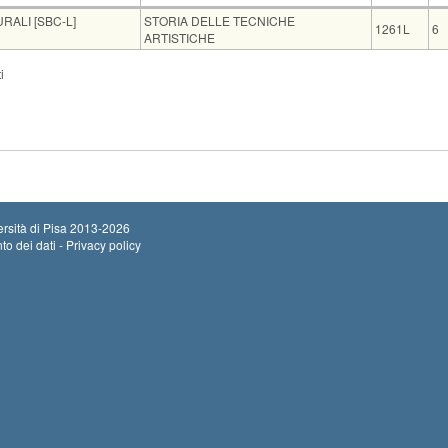
Insegnamento
Codice
C
RALI [SBC-L]
STORIA DELLE TECNICHE
1261L
6
ARTISTICHE
e
Note
Iscritti
Vecchio o
i
 Guidotti, via Trieste 40, studio del docente
0
rsità di Pisa
2013-2026
to dei dati - Privacy policy