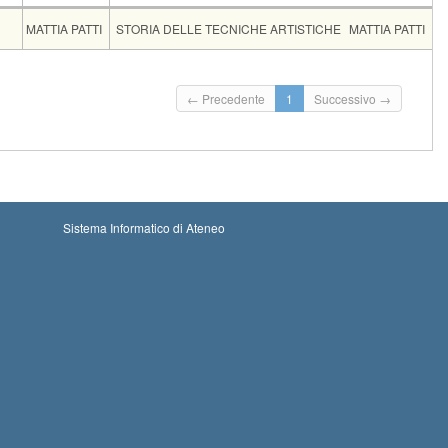
FU
Docente
Moduli
MATTIA PATTI
STORIA DELLE TECNICHE ARTISTICHE
MATTIA PATTI
rd.
Iscrizioni
Inizio iscrizioni: 30-08-2026 00:00
Iscrizioni chiuse
← Precedente
1
Successivo →
Termine iscrizioni: 07-09-2026 23:59
Sistema Informatico di Ateneo