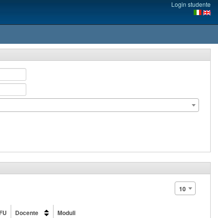
Login studente
10
FU
Docente
Moduli