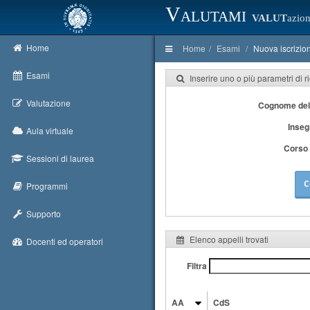
Valutami
VALUT
azion
Home
Home
Esami
Nuova iscrizio
Esami
Inserire uno o più parametri di r
Valutazione
Cognome del
Inse
Aula virtuale
Corso 
Sessioni di laurea
C
Programmi
Supporto
Elenco appelli trovati
Docenti ed operatori
Filtra
AA
CdS