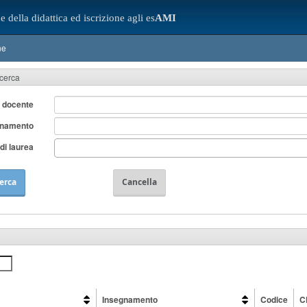
e della didattica ed iscrizione agli es
AMI
ne
icerca
 docente
gnamento
di laurea
erca
Cancella
Insegnamento
Codice
C