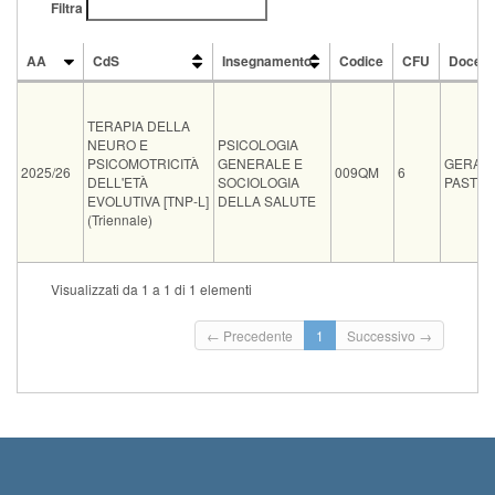
Filtra
AA
CdS
Insegnamento
Codice
CFU
Docent
AA
CdS
Insegnamento
Codice
CFU
Docen
TERAPIA DELLA
NEURO E
PSICOLOGIA
PSICOMOTRICITÀ
GENERALE E
GERAR
2025/26
009QM
6
DELL'ETÀ
SOCIOLOGIA
PASTO
EVOLUTIVA [TNP-L]
DELLA SALUTE
(Triennale)
Tipo
Data e ora
Sede
Note
Iscritti
Vecchio ord.
Iscrizioni
Visualizzati da 1 a 1 di 1 elementi
Inizio iscrizioni: 17-08
01-09-2026 09:00
0
Termine iscrizioni: 30
← Precedente
1
Successivo →
Inizio iscrizioni: 07-09
22-09-2026 09:00
0
Termine iscrizioni: 20