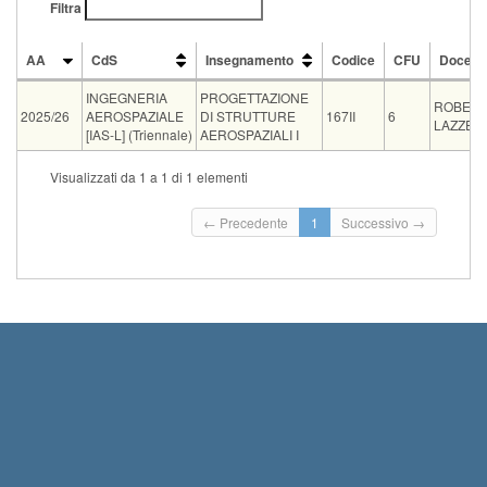
Filtra
AA
CdS
Insegnamento
Codice
CFU
Docent
AA
CdS
Insegnamento
Codice
CFU
Docent
INGEGNERIA
PROGETTAZIONE
ROBERT
2025/26
AEROSPAZIALE
DI STRUTTURE
167II
6
LAZZERI
[IAS-L] (Triennale)
AEROSPAZIALI I
Tipo
Data e ora
Sede
Note
Iscritti
Vecchio ord.
Iscrizioni
Visualizzati da 1 a 1 di 1 elementi
Inizio iscrizioni: 
pratica
15-09-2026 08:30
ING SI5
1
Termine iscrizion
← Precedente
1
Successivo →
Inizio iscrizioni: 
orale
18-09-2026 14:00
ING SI5
0
Termine iscrizion