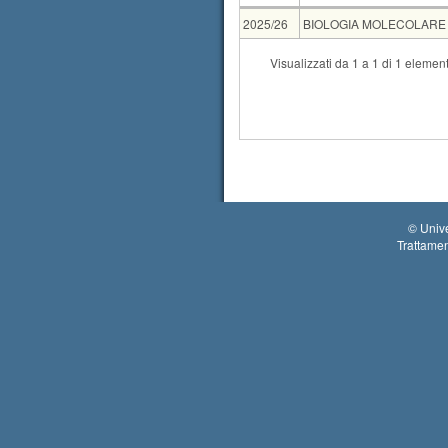
AA
CdS
2025/26
BIOLOGIA MOLECOLARE E
CdS
Visualizzati da 1 a 1 di 1 element
Condivisione
CONSERVA
Tipo
Data e ora
Sede
scritto
10-09-2026 15:00
Aula da comu
©
Unive
Trattamen