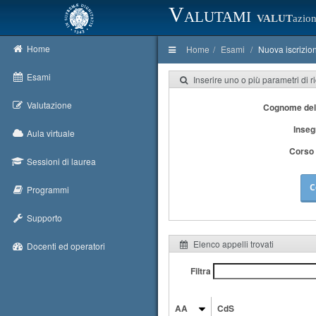
Valutami
VALUT
azion
Home
Home
Esami
Nuova iscrizio
Esami
Inserire uno o più parametri di r
Valutazione
Cognome del
Inse
Aula virtuale
Corso 
Sessioni di laurea
C
Programmi
Supporto
Elenco appelli trovati
Docenti ed operatori
Filtra
AA
CdS