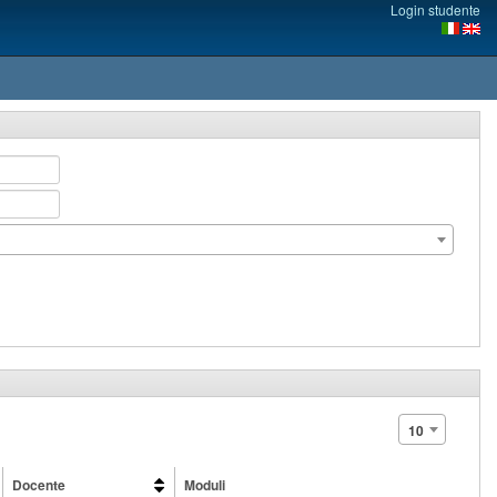
Login studente
10
Docente
Moduli