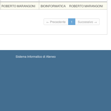
Docente
Moduli
ROBERTO MARANGONI
BIOINFORMATICA
ROBERTO MARANGONI
Insegnamento
Codice
CFU
BIOINFORMATICA
178EE
3
Iscritti
Vecchio ord.
Iscrizioni
← Precedente
1
Successivo →
Inizio iscrizioni: 21-08-2026 00:00
0
Iscrizioni chiuse
Termine iscrizioni: 03-09-2026 23:59
Sistema Informatico di Ateneo