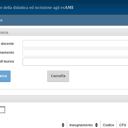
e della didattica ed iscrizione agli es
AMI
ne
icerca
 docente
gnamento
di laurea
erca
Cancella
Insegnamento
Codice
CFU