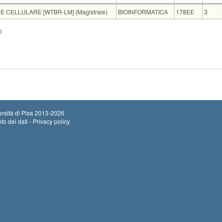
Insegnamento
Codice
CFU
 CELLULARE [WTBR-LM] (Magistrale)
BIOINFORMATICA
178EE
3
i
ZIONE ED EVOLUZIONE [WCER-LM]
Note
nicare agli iscritti
Se gli iscritti risulteranno <10 l'esame si svolgerà come...
Leggi tutto
rsità di Pisa
2013-2026
to dei dati - Privacy policy