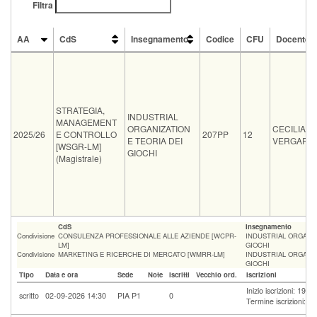
Filtra
AA
CdS
Insegnamento
Codice
CFU
Docente
AA
CdS
Insegnamento
Codice
CFU
Docente
STRATEGIA,
INDUSTRIAL
MANAGEMENT
ORGANIZATION
CECILIA
2025/26
E CONTROLLO
207PP
12
E TEORIA DEI
VERGARI
[WSGR-LM]
GIOCHI
(Magistrale)
CdS
Insegnamento
Condivisione
CONSULENZA PROFESSIONALE ALLE AZIENDE [WCPR-
INDUSTRIAL ORGANIZ
LM]
GIOCHI
Condivisione
MARKETING E RICERCHE DI MERCATO [WMRR-LM]
INDUSTRIAL ORGANIZ
GIOCHI
Tipo
Data e ora
Sede
Note
Iscritti
Vecchio ord.
Iscrizioni
Inizio iscrizioni: 19-
scritto
02-09-2026 14:30
PIA P1
0
Termine iscrizioni: 