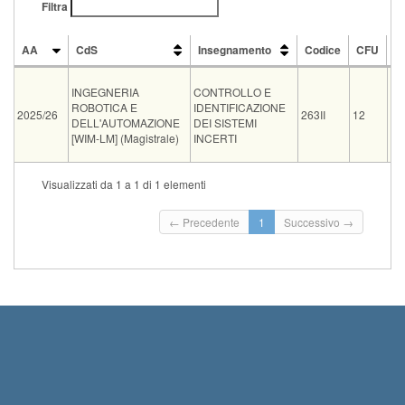
Filtra
AA
CdS
Insegnamento
Codice
CFU
D
AA
CdS
Insegnamento
Codice
CFU
D
INGEGNERIA
CONTROLLO E
ROBOTICA E
IDENTIFICAZIONE
PA
2025/26
263II
12
DELL'AUTOMAZIONE
DEI SISTEMI
SA
[WIM-LM] (Magistrale)
INCERTI
Tipo
Data e ora
Sede
Note
Iscritti
Vecchio ord.
Iscrizioni
Visualizzati da 1 a 1 di 1 elementi
Inizio iscr
orale
07-09-2026 14:00
ETR F6
0
Termine is
← Precedente
1
Successivo →