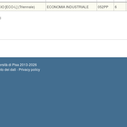
Insegnamento
Codice
CFU
[ECO-L] (Triennale)
ECONOMIA INDUSTRIALE
052PP
6
Insegnamento
i
IA AZIENDALE [EAZ-L]
ECONOMIA IN
Sede
Note
Iscritti
Vecchio ord.
Iscrizioni
Inizio iscrizioni:
PIA O1
0
Termine iscrizion
rsità di Pisa
2013-2026
to dei dati - Privacy policy