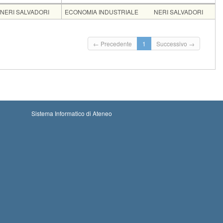
Docente
Moduli
NERI SALVADORI
ECONOMIA INDUSTRIALE
NERI SALVADORI
Codice
CFU
DUSTRIALE
052PP
6
← Precedente
1
Successivo →
 20-08-2026 00:00
Iscrizioni chiuse
i: 30-08-2026 23:59
Sistema Informatico di Ateneo