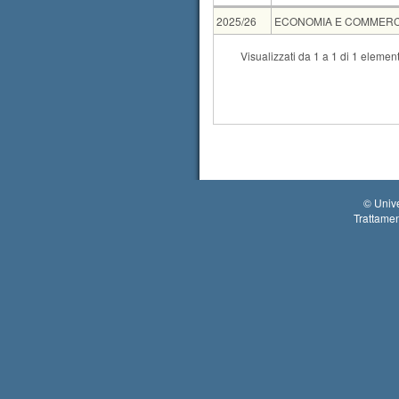
AA
CdS
2025/26
ECONOMIA E COMMERCIO 
CdS
Visualizzati da 1 a 1 di 1 element
Condivisione
ECONOM
Tipo
Data e ora
orale
03-09-2026 10:30
©
Unive
Trattamen