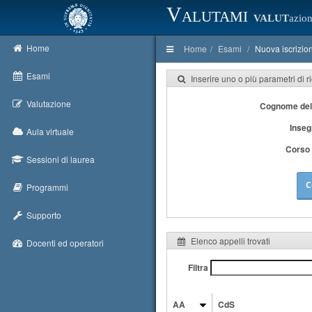
Valutami
VALUT
azion
Home
Home
Esami
Nuova iscrizio
Esami
Inserire uno o più parametri di r
Valutazione
Cognome del
Inse
Aula virtuale
Corso 
Sessioni di laurea
C
Programmi
Supporto
Elenco appelli trovati
Docenti ed operatori
Filtra
AA
CdS