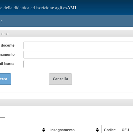
e della didattica ed iscrizione agli es
AMI
ne
icerca
 docente
gnamento
di laurea
erca
Cancella
Insegnamento
Codice
CFU