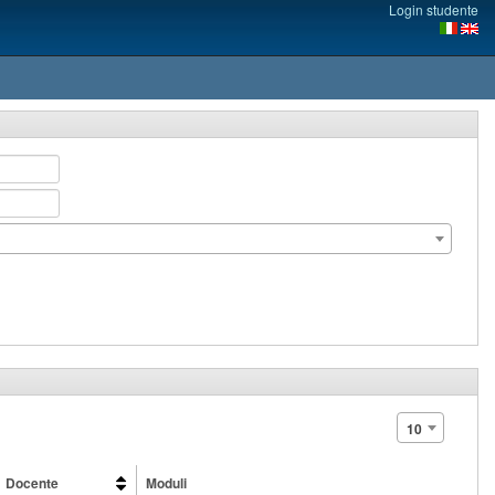
Login studente
10
Docente
Moduli