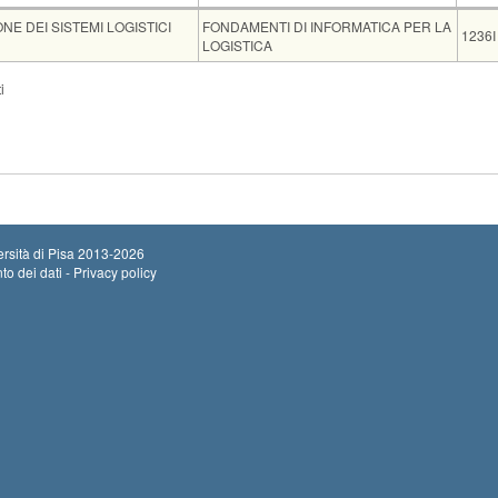
Insegnamento
Codi
NE DEI SISTEMI LOGISTICI
FONDAMENTI DI INFORMATICA PER LA
1236I
LOGISTICA
de
Note
Iscritti
Vecchio or
i
lo Universitario Sistemi Logistici - Livorno
0
rsità di Pisa
2013-2026
to dei dati - Privacy policy