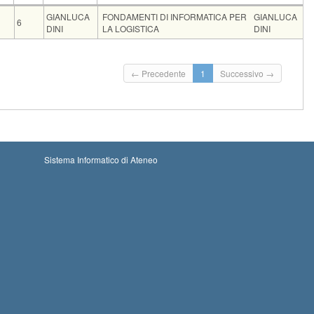
ce
CFU
Docente
Moduli
GIANLUCA
FONDAMENTI DI INFORMATICA PER
GIANLUCA
6
DINI
LA LOGISTICA
DINI
d.
Iscrizioni
Inizio iscrizioni: 30-08-2026 00:00
Iscrizioni chiuse
← Precedente
1
Successivo →
Termine iscrizioni: 11-09-2026 23:59
Sistema Informatico di Ateneo