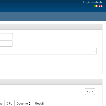
Login studente
10
ce
CFU
Docente
Moduli