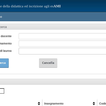
e della didattica ed iscrizione agli es
AMI
ne
icerca
 docente
gnamento
di laurea
erca
Cancella
Insegnamento
Codi