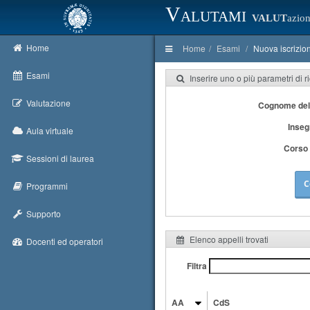
Valutami
VALUT
azion
Home
Home
Esami
Nuova iscrizio
Esami
Inserire uno o più parametri di r
Valutazione
Cognome del
Inse
Aula virtuale
Corso 
Sessioni di laurea
C
Programmi
Supporto
Elenco appelli trovati
Docenti ed operatori
Filtra
AA
CdS