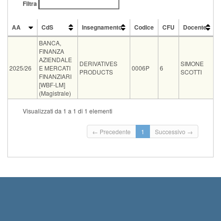
Filtra
AA
CdS
Insegnamento
Codice
CFU
Docente
AA
CdS
Insegnamento
Codice
CFU
Docente
BANCA,
FINANZA
AZIENDALE
DERIVATIVES
SIMONE
2025/26
E MERCATI
0006P
6
PRODUCTS
SCOTTI
FINANZIARI
[WBF-LM]
(Magistrale)
CdS
Insegnam
Visualizzati da 1 a 1 di 1 elementi
Condivisione
BANCA, FINANZA AZIENDALE E MERCATI FINANZIARI [WBFR-LM]
DERIVAT
Tipo
Data e ora
Sede
Note
Iscritti
Vecchio ord.
Iscrizioni
← Precedente
1
Successivo →
Inizio iscrizioni: 26-08-202
scritto
09-09-2026 13:30
PIA Q1
0
Termine iscrizioni: 05-09-