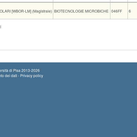
Insegnamento
Codice
CF
ARI [WBOR-LM] (Magistrale)
BIOTECNOLOGIE MICROBICHE
046FF
6
Sede
Note
Iscritti
Vecchio ord.
Isc
i
Ini
Auletta Via San Zeno 37
0
Ter
rsità di Pisa
2013-2026
to dei dati - Privacy policy