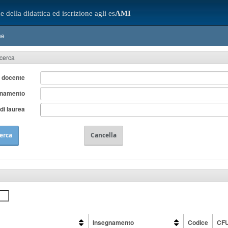
e della didattica ed iscrizione agli es
AMI
ne
icerca
 docente
gnamento
di laurea
erca
Cancella
Insegnamento
Codice
CF