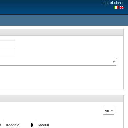
Login studente
10
U
Docente
Moduli