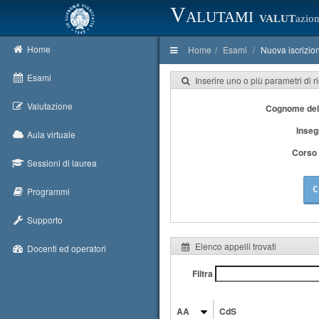
Valutami
VALUT
azion
Home
Home
Esami
Nuova iscrizio
Esami
Inserire uno o più parametri di r
Valutazione
Cognome del
Inse
Aula virtuale
Corso 
Sessioni di laurea
C
Programmi
Supporto
Elenco appelli trovati
Docenti ed operatori
Filtra
AA
CdS