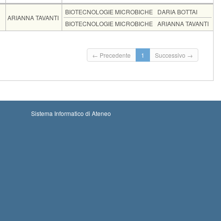
U
Docente
Moduli
BIOTECNOLOGIE MICROBICHE
DARIA BOTTAI
ARIANNA TAVANTI
BIOTECNOLOGIE MICROBICHE
ARIANNA TAVANTI
rizioni
zio iscrizioni: 19-08-2026 00:00
Iscrizioni chiuse
← Precedente
1
Successivo →
mine iscrizioni: 06-09-2026 23:59
Sistema Informatico di Ateneo