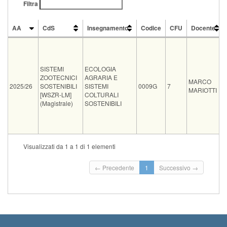
Filtra
AA
CdS
Insegnamento
Codice
CFU
Docente
AA
CdS
Insegnamento
Codice
CFU
Docente
SISTEMI
ECOLOGIA
ZOOTECNICI
AGRARIA E
MARCO
2025/26
SOSTENIBILI
SISTEMI
0009G
7
MARIOTTI
[WSZR-LM]
COLTURALI
(Magistrale)
SOSTENIBILI
Vecchio
Visualizzati da 1 a 1 di 1 elementi
Tipo
Data e ora
Sede
Note
Iscritti
ord.
Iscr
Inizi
← Precedente
1
Successivo →
08-09-2026
L'esame è SPOSTATO a giovedì 10
202
0
14:30
settembre alle ore 14,30
Term
09-