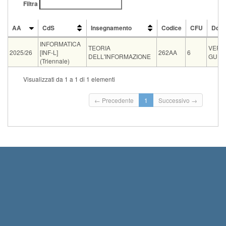
Filtra
AA
CdS
Insegnamento
Codice
CFU
Doce
AA
CdS
Insegnamento
Codice
CFU
Doce
INFORMATICA
TEORIA
VERO
2025/26
[INF-L]
262AA
6
DELL'INFORMAZIONE
GUER
(Triennale)
Tipo
Data e ora
Sede
Note
Iscritti
Vecchio ord.
Iscrizioni
Visualizzati da 1 a 1 di 1 elementi
Inizio iscrizi
09-09-2026 11:00
FIB C1
0
Termine iscri
← Precedente
1
Successivo →