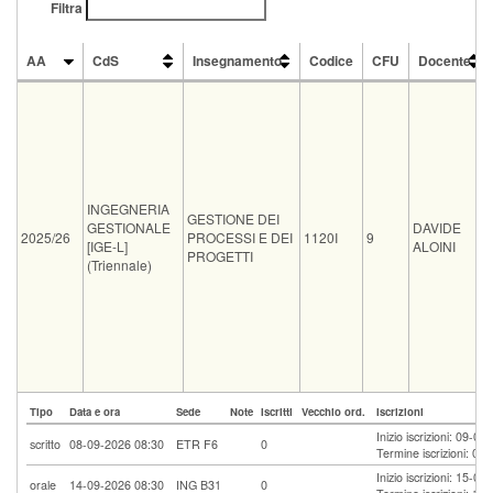
Filtra
AA
CdS
Insegnamento
Codice
CFU
Docente
AA
CdS
Insegnamento
Codice
CFU
Docente
INGEGNERIA
GESTIONE DEI
GESTIONALE
DAVIDE
2025/26
PROCESSI E DEI
1120I
9
[IGE-L]
ALOINI
PROGETTI
(Triennale)
Tipo
Data e ora
Sede
Note
Iscritti
Vecchio ord.
Iscrizioni
Inizio iscrizioni: 09-0
scritto
08-09-2026 08:30
ETR F6
0
Termine iscrizioni: 05
Inizio iscrizioni: 15-0
orale
14-09-2026 08:30
ING B31
0