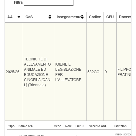
Filtra
AA
CdS
Insegnamento
Codice
CFU
Docente
AA
CdS
Insegnamento
Codice
CFU
Docente
TECNICHE DI
ALLEVAMENTO
IGIENE E
ANIMALE ED
LEGISLAZIONE
FILIPPO
2025/26
582GG
9
EDUCAZIONE
PER
FRATINI
CINOFILA [CAN-
L'ALLEVATORE
L] (Triennale)
Tipo
Data e ora
Sede
Note
Iscritti
Vecchio ord.
Iscrizioni
Inizio iscrizio