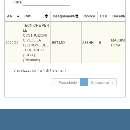
Filtra
AA
CdS
Insegnamento
Codice
CFU
Docente
AA
CdS
Insegnamento
Codice
CFU
Docente
TECNICHE PER
LE
COSTRUZIONI
CIVILI E LA
MASSIMO
2025/26
ESTIMO
283HH
6
GESTIONE DEL
ROVAI
TERRITORIO
[TCC-L]
(Triennale)
Tipo
Data e ora
Sede
Note
Iscritti
Vecchio ord.
Iscrizioni
Visualizzati da 1 a 1 di 1 elementi
Inizio iscrizioni: 17-08-2
orale
16-09-2026 08:30
Coll GEO
0
Termine iscrizioni: 13-09
← Precedente
1
Successivo →