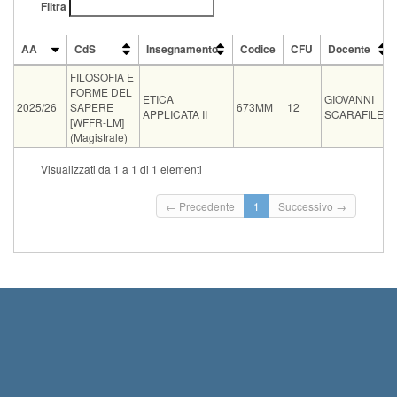
Filtra
AA
CdS
Insegnamento
Codice
CFU
Docente
AA
CdS
Insegnamento
Codice
CFU
Docente
FILOSOFIA E
FORME DEL
ETICA
GIOVANNI
2025/26
SAPERE
673MM
12
APPLICATA II
SCARAFILE
[WFFR-LM]
(Magistrale)
Vecch
Visualizzati da 1 a 1 di 1 elementi
Tipo
Data e ora
Sede
Note
Iscritti
ord.
03-09-
Sarà
← Precedente
1
Successivo →
Gli studenti sono tenuti ad essere
orale
2026
comunicata per
0
presenti all'appello che...
Leggi tutto
12:00
email