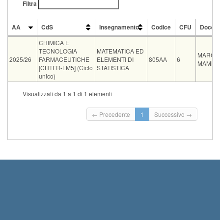
Filtra
AA
CdS
Insegnamento
Codice
CFU
Docen
AA
CdS
Insegnamento
Codice
CFU
Docen
CHIMICA E
TECNOLOGIA
MATEMATICA ED
MARCE
2025/26
FARMACEUTICHE
ELEMENTI DI
805AA
6
MAMIN
[CHTFR-LM5] (Ciclo
STATISTICA
unico)
Tipo
Data e ora
Sede
Note
Iscritti
Vecchio ord.
Iscrizioni
Visualizzati da 1 a 1 di 1 elementi
Inizio iscrizioni: 0
scritto
08-09-2026 08:00
FIB D
0
Termine iscrizioni:
← Precedente
1
Successivo →
Inizio iscrizioni: 1
orale
10-09-2026 10:00
FIB D
0
Termine iscrizioni: