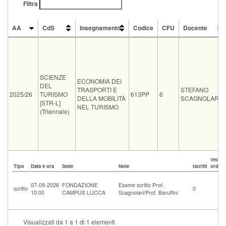
Filtra
AA
CdS
Insegnamento
Codice
CFU
Docente
AA
CdS
Insegnamento
Codice
CFU
Docente
SCIENZE
ECONOMIA DEI
DEL
TRASPORTI E
STEFANO
2025/26
TURISMO
613PP
6
DELLA MOBILITÀ
SCAGNOLARI
[STR-L]
NEL TURISMO
(Triennale)
Vecchi
Tipo
Data e ora
Sede
Note
Iscritti
ord.
07-09-2026
FONDAZIONE
Esame scritto Prof.
scritto
0
10:00
CAMPUS LUCCA
Scagnolari/Prof. Baruffini
Visualizzati da 1 a 1 di 1 elementi