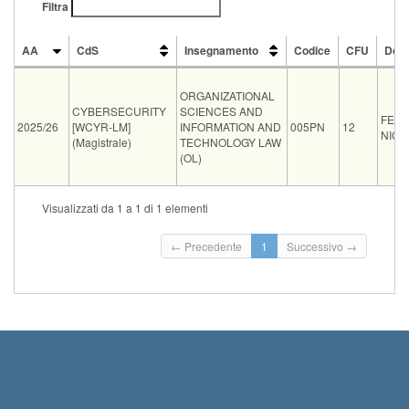
Filtra
AA
CdS
Insegnamento
Codice
CFU
Doc
AA
CdS
Insegnamento
Codice
CFU
Doc
ORGANIZATIONAL
CYBERSECURITY
SCIENCES AND
FEDE
2025/26
[WCYR-LM]
INFORMATION AND
005PN
12
NICC
(Magistrale)
TECHNOLOGY LAW
(OL)
Tipo
Data e ora
Sede
Note
Iscritti
Vecchio ord.
Iscrizioni
Visualizzati da 1 a 1 di 1 elementi
Inizio iscrizi
scritto
07-09-2026 14:00
ING A26
0
Termine iscri
← Precedente
1
Successivo →
Inizio iscrizi
orale
11-09-2026 14:00
ING C32
0
Termine iscri