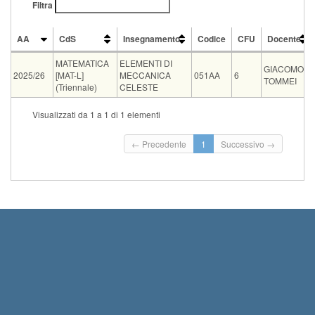
Filtra
AA
CdS
Insegnamento
Codice
CFU
Docente
AA
CdS
Insegnamento
Codice
CFU
Docente
MATEMATICA
ELEMENTI DI
GIACOMO
2025/26
[MAT-L]
MECCANICA
051AA
6
TOMMEI
(Triennale)
CELESTE
CdS
Insegnamento
Visualizzati da 1 a 1 di 1 elementi
Condivisione
MATEMATICA [WMA-LM]
ELEMENTI DI MECCANICA CELESTE
Condivisione
MATEMATICA [WMAR-LM]
ELEMENTI DI MECCANICA CELESTE
Tipo
Data e ora
Sede
Note
Iscritti
Vecchio ord.
Iscrizioni
← Precedente
1
Successivo →
Inizio iscrizioni: 01-
scritto
10-09-2026 11:00
Aula E1
0
Termine iscrizioni: 0