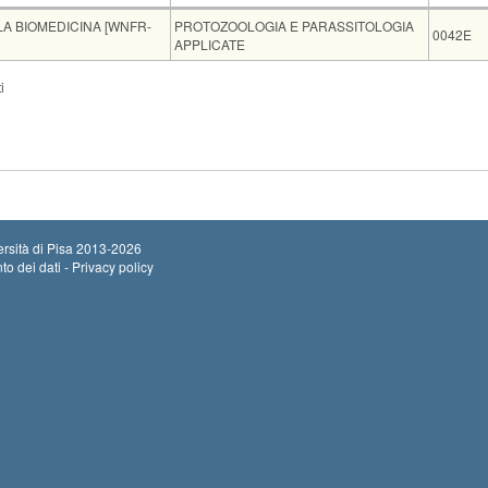
Insegnamento
Codice
LA BIOMEDICINA [WNFR-
PROTOZOOLOGIA E PARASSITOLOGIA
0042E
APPLICATE
Note
i
S2
--Si prega di contattare il docente titolare...
Leggi tutto
, Zoologia, Via Volta 4/6, piano II
--Si prega di contattare il docente titolare...
Leggi tutto
rsità di Pisa
2013-2026
to dei dati - Privacy policy