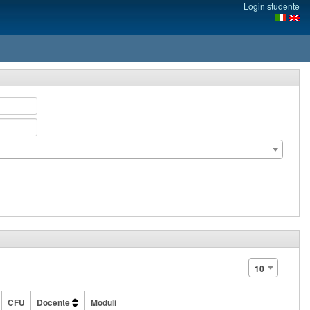
Login studente
10
CFU
Docente
Moduli