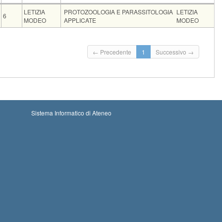
CFU
Docente
Moduli
LETIZIA
PROTOZOOLOGIA E PARASSITOLOGIA
LETIZIA
6
MODEO
APPLICATE
MODEO
Iscritti
Vecchio ord.
Iscrizioni
Inizio iscrizioni: 14-08-2026 10:00
0
Iscrizioni chiuse
← Precedente
1
Successivo →
Termine iscrizioni: 31-08-2026 09:30
Inizio iscrizioni: 23-10-2026 10:00
0
Termine iscrizioni: 09-11-2026 09:59
Iscrizioni chiuse
Riservato a fuori corso, lavoratori, genitori
Sistema Informatico di Ateneo