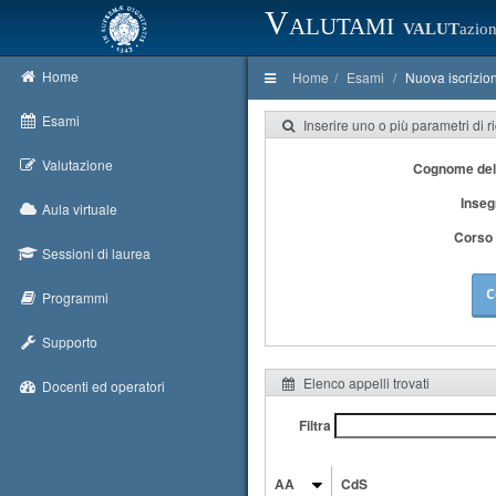
Valutami
VALUT
azion
Home
Home
Esami
Nuova iscrizio
Esami
Inserire uno o più parametri di r
Valutazione
Cognome del
Inse
Aula virtuale
Corso 
Sessioni di laurea
C
Programmi
Supporto
Elenco appelli trovati
Docenti ed operatori
Filtra
AA
CdS