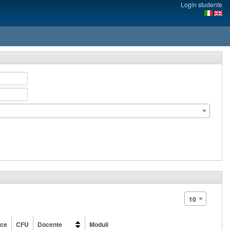
Login studente
10
ice
CFU
Docente
Moduli