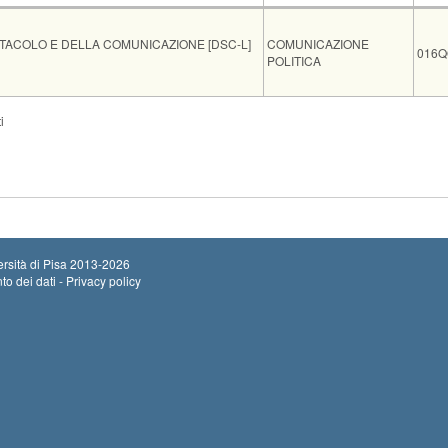
Insegnamento
Cod
TTACOLO E DELLA COMUNICAZIONE [DSC-L]
COMUNICAZIONE
016
POLITICA
ote
Iscritti
i
'esame si terrà nello studio del docente, 2.38 secondo...
Leggi tutto
0
rsità di Pisa
2013-2026
to dei dati - Privacy policy