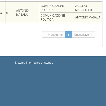
ice
CFU
Docente
Moduli
COMUNICAZIONE
JACOPO
POLITICA
MARCHETTI
ANTONIO
QQ
6
MASALA
COMUNICAZIONE
ANTONIO MASALA
POLITICA
Vecchio ord.
Iscrizioni
Inizio iscrizioni: 30-08-2026 00:00
Iscrizioni chiuse
← Precedente
1
Successivo →
Termine iscrizioni: 07-09-2026 23:59
Sistema Informatico di Ateneo