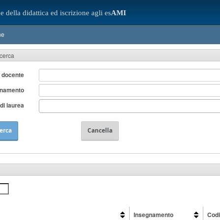
e della didattica ed iscrizione agli es
AMI
ne
icerca
 docente
gnamento
di laurea
erca
Cancella
Insegnamento
Cod