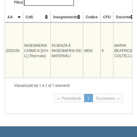
Filtra
AA
CdS
Insegnamento
Codice
CFU
Docente
AA
CdS
Insegnamento
Codice
CFU
Docente
INGEGNERIA
SCIENZA E
MARIA
2025/26
CHIMICA [ICH-
INGEGNERIA DEI
985II
9
BEATRICE
L] (Triennale)
MATERIALI
COLTELLI
Tipo
Data e ora
Sede
Note
Iscritti
Vecchio ord.
Iscrizioni
Visualizzati da 1 a 1 di 1 elementi
Inizio iscrizioni: 10-08
scritto
09-09-2026 08:30
ING B25
0
Termine iscrizioni: 06-
← Precedente
1
Successivo →
Inizio iscrizioni: 18-08
orale
17-09-2026 08:30
ETR F4
0
Termine iscrizioni: 14-