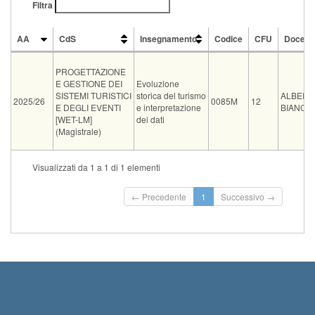
Filtra
AA
CdS
Insegnamento
Codice
CFU
Docent
AA
CdS
Insegnamento
Codice
CFU
Docent
PROGETTAZIONE
E GESTIONE DEI
Evoluzione
SISTEMI TURISTICI
storica del turismo
ALBERT
2025/26
0085M
12
E DEGLI EVENTI
e interpretazione
BIANCHI
[WET-LM]
dei dati
(Magistrale)
Visualizzati da 1 a 1 di 1 elementi
Tipo
Data e ora
Sede
Note
I
02-09-
← Precedente
1
Successivo →
FONDAZIONE
orale
2026
Esame ORALE PROF. VOLPI ALESSANDRO
0
CAMPUS LUCCA
11:30
14-09-
FONDAZIONE
ESAME ORALE PROF. BIANCHI ALBERTO -
orale
2026
0
CAMPUS LUCCA
Storia economica ed...
Leggi tutto
10:00