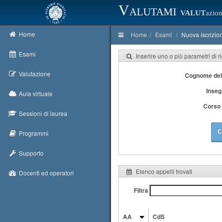
Valutami
VALUT
azion
Home
Home
Esami
Nuova iscrizio
Esami
Inserire uno o più parametri di r
Valutazione
Cognome del
Inse
Aula virtuale
Corso 
Sessioni di laurea
C
Programmi
Supporto
Elenco appelli trovati
Docenti ed operatori
Filtra
AA
CdS