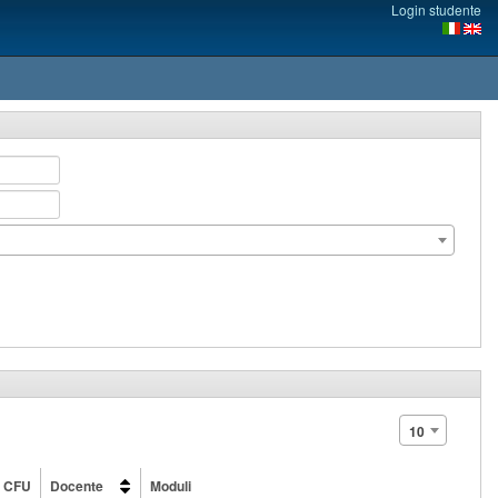
Login studente
10
CFU
Docente
Moduli