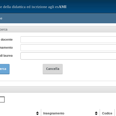
e della didattica ed iscrizione agli es
AMI
ne
icerca
 docente
gnamento
di laurea
erca
Cancella
Insegnamento
Codice