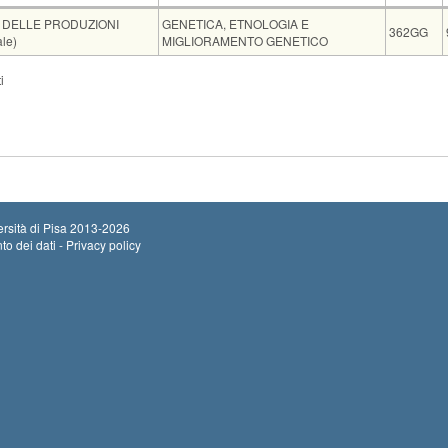
Insegnamento
Codice
 DELLE PRODUZIONI
GENETICA, ETNOLOGIA E
362GG
le)
MIGLIORAMENTO GENETICO
Sede
Note
Iscritti
Vecchio ord.
Iscrizioni
i
Inizio iscrizioni
Aula E
0
Termine iscrizio
rsità di Pisa
2013-2026
to dei dati - Privacy policy