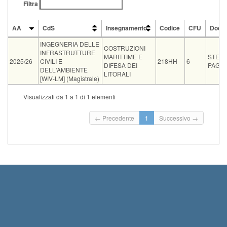
Filtra
AA
CdS
Insegnamento
Codice
CFU
Doce
AA
CdS
Insegnamento
Codice
CFU
Doce
INGEGNERIA DELLE
COSTRUZIONI
INFRASTRUTTURE
MARITTIME E
STEF
2025/26
CIVILI E
218HH
6
DIFESA DEI
PAGLI
DELL'AMBIENTE
LITORALI
[WIV-LM] (Magistrale)
Tipo
Data e ora
Sede
Note
Iscritti
Vecchio ord.
Iscrizioni
Visualizzati da 1 a 1 di 1 elementi
Inizio iscrizion
orale
16-09-2026 08:30
DESTEC IDR2
0
Termine iscrizi
← Precedente
1
Successivo →