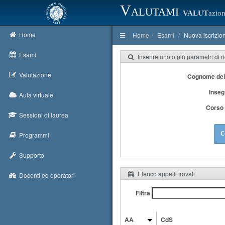
Valutami
VALUT
azion
Home
Home
Esami
Nuova iscrizio
Esami
Inserire uno o più parametri di r
Valutazione
Cognome del
Inse
Aula virtuale
Corso 
Sessioni di laurea
C
Programmi
Supporto
Elenco appelli trovati
Docenti ed operatori
Filtra
AA
CdS