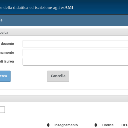
e della didattica ed iscrizione agli es
AMI
ne
icerca
 docente
gnamento
di laurea
erca
Cancella
Insegnamento
Codice
CF