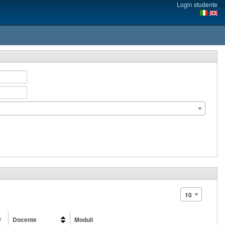
Login studente
10
U
Docente
Moduli