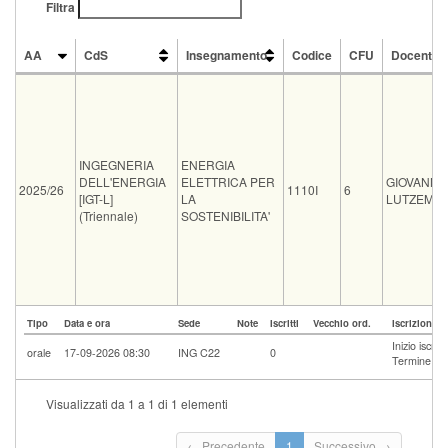
Filtra
AA
CdS
Insegnamento
Codice
CFU
Docente
AA
CdS
Insegnamento
Codice
CFU
Docente
INGEGNERIA
ENERGIA
DELL'ENERGIA
ELETTRICA PER
GIOVANNI
2025/26
1110I
6
[IGT-L]
LA
LUTZEMB
(Triennale)
SOSTENIBILITA'
Tipo
Data e ora
Sede
Note
Iscritti
Vecchio ord.
Iscrizioni
Inizio iscri
orale
17-09-2026 08:30
ING C22
0
Termine isc
Visualizzati da 1 a 1 di 1 elementi
← Precedente
1
Successivo →