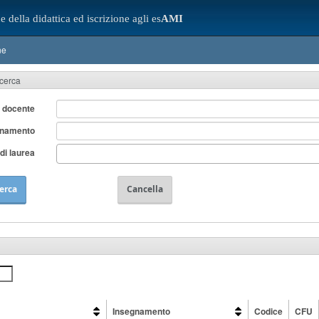
e della didattica ed iscrizione agli es
AMI
ne
icerca
 docente
gnamento
di laurea
erca
Cancella
Insegnamento
Codice
CFU