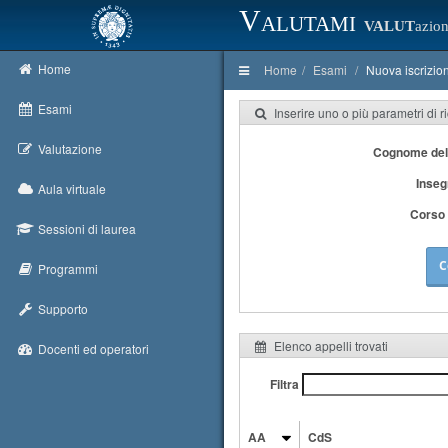
Valutami
VALUT
azion
Home
Home
Esami
Nuova iscrizio
Esami
Inserire uno o più parametri di r
Valutazione
Cognome del
Inse
Aula virtuale
Corso 
Sessioni di laurea
C
Programmi
Supporto
Elenco appelli trovati
Docenti ed operatori
Filtra
AA
CdS