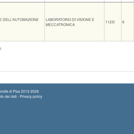
Insegnamento
Codice
CFU
E DELL'AUTOMAZIONE
LABORATORIO DI VISIONE E
1123I
6
MECCATRONICA
Sede
Note
Iscritti
Vecchio ord.
Iscrizioni
i
Inizio iscrizioni
ING SI5
0
Termine iscrizio
rsità di Pisa
2013-2026
to dei dati - Privacy policy