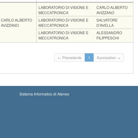
Docente
Moduli
LABORATORIO DI VISIONE E
CARLO ALBERTO
MECCATRONICA
AVIZZANO
CARLO ALBERTO
LABORATORIO DI VISIONE E
SALVATORE
AVIZZANO
MECCATRONICA
D'AVELLA
LABORATORIO DI VISIONE E
ALESSANDRO
MECCATRONICA
FILIPPESCHI
: 10-08-2026 00:00
Iscrizioni chiuse
← Precedente
1
Successivo →
ni: 06-09-2026 23:59
Sistema Informatico di Ateneo