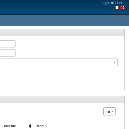
Login studente
10
Docente
Moduli