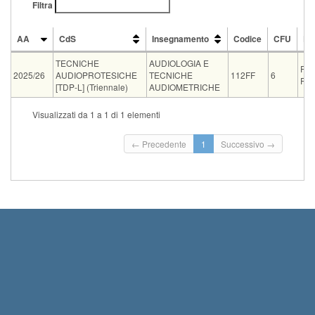
Filtra
AA
CdS
Insegnamento
Codice
CFU
Do
AA
CdS
Insegnamento
Codice
CFU
Do
TECNICHE
AUDIOLOGIA E
FR
2025/26
AUDIOPROTESICHE
TECNICHE
112FF
6
FOR
[TDP-L] (Triennale)
AUDIOMETRICHE
Tipo
Data e ora
Sede
Note
Iscritti
Vecchio ord.
Iscrizioni
Visualizzati da 1 a 1 di 1 elementi
Inizio iscrizio
07-09-2026 09:30
0
Termine iscriz
← Precedente
1
Successivo →
Inizio iscrizio
28-09-2026 09:30
0
Termine iscriz