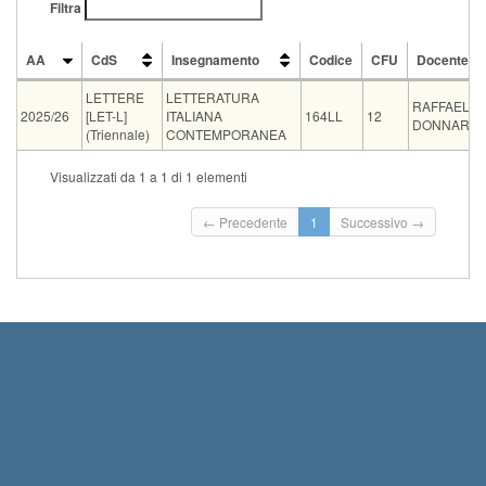
Filtra
AA
CdS
Insegnamento
Codice
CFU
Docente
AA
CdS
Insegnamento
Codice
CFU
Docente
LETTERE
LETTERATURA
RAFFAELE
2025/26
[LET-L]
ITALIANA
164LL
12
DONNARU
(Triennale)
CONTEMPORANEA
CdS
Insegnamento
Visualizzati da 1 a 1 di 1 elementi
Condivisione
FILOSOFIA [FIL-L]
LETTERATURA ITALIANA CONTEMPO
Condivisione
FILOSOFIA [FILR-L]
LETTERATURA ITALIANA CONTEMPO
Tipo
Data e ora
Sede
Note
Iscritti
Vecchio ord.
Iscrizioni
← Precedente
1
Successivo →
Inizio iscrizio
orale
09-09-2026 09:00
0
Termine iscriz