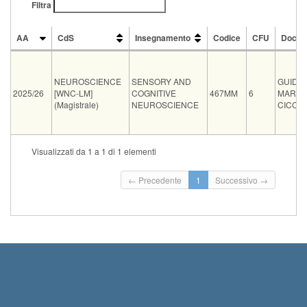
Filtra
AA
CdS
Insegnamento
Codice
CFU
Docen
AA
CdS
Insegnamento
Codice
CFU
Docen
NEUROSCIENCE
SENSORY AND
GUIDO
2025/26
[WNC-LM]
COGNITIVE
467MM
6
MARC
(Magistrale)
NEUROSCIENCE
CICCHI
Vecchio
Visualizzati da 1 a 1 di 1 elementi
Tipo
Data e ora
Sede
Note
Iscritti
ord.
← Precedente
1
Successivo →
17-09-2026
San
controllare con prof Cicchini o Binda
0
12:00
Zeno
orario esatto